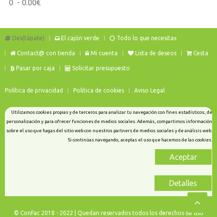
0 - 0.00€
Des(tápate)
El cajón verde
Todo lo que necesitas
Contact@ con tienda
Mi cuenta
Lista de deseos
Cesta
Pasar por caja
Solicitar presupuesto
Política de privacidad
Politica de cookies
Aviso Legal
Utilizamos cookies propias y de terceros para analizar tu navegación con fines estadísticos, de
personalización y para ofrecer funciones de medios sociales. Además, compartimos información
sobre el uso que hagas del sitio web con nuestros partners de medios sociales y de análisis web.
Si continúas navegando, aceptas el uso que hacemos de las cookies.
Aceptar
Detalles
© ConFac 2018 - 2022 | Quedan reservados todos los derechos de uso