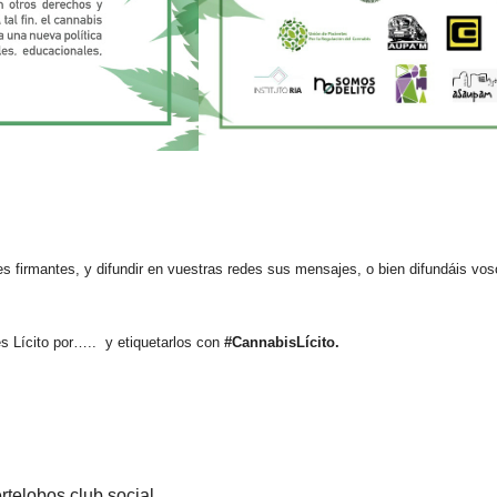
ones firmantes, y difundir en vuestras redes sus mensajes, o bien difundáis 
es Lícito por….. y etiquetarlos con
#CannabisLícito.
rtelobos club social