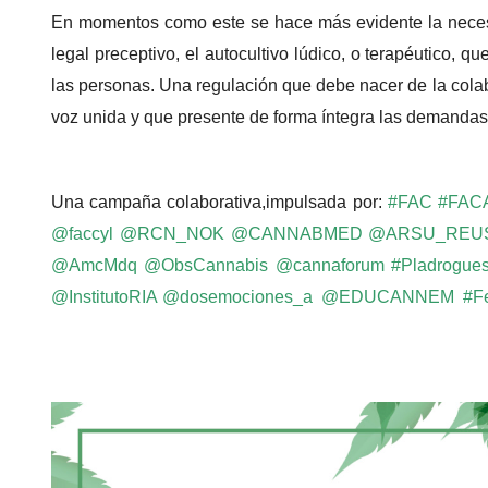
En momentos como este se hace más evidente la necesid
legal preceptivo, el autocultivo lúdico, o terapéutico,
las personas. Una regulación que debe nacer de la col
voz unida y que presente de forma íntegra las demandas 
Una campaña colaborativa,
impulsada por
:
#FAC
#FACA
@faccyl
@RCN_NOK
@CANNABMED
@ARSU_REU
@AmcMdq
@ObsCannabis
@cannaforum
#Pladrogue
@InstitutoRIA
@dosemociones_a
@EDUCANNEM
#
F