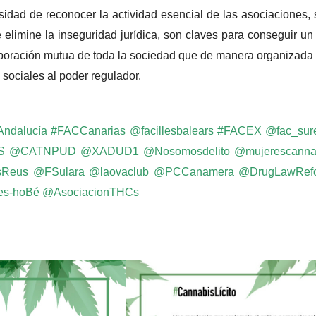
ad de reconocer la actividad esencial de las asociaciones, s
 que elimine la inseguridad jurídica, son claves para conseguir
aboración mutua de toda la sociedad que de manera organizada 
sociales al poder regulador.
ndalucía
#FACCanarias
@facillesbalears
#FACEX
@fac_sur
S
@CATNPUD
@XADUD1
@Nosomosdelito
@mujerescanna
sReus
@FSulara
@laovaclub
@PCCanamera
@DrugLawRef
es-hoBé
@AsociacionTHCs