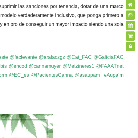
uprimir las sanciones por tenencia, dotar de una marco
 un modelo verdaderamente inclusivo, que ponga primero a
y en pro de conseguir un mayor impacto siendo una sola
este
@faclevante
@arafaczgz
@Cat_FAC
@GaliciaFAC
bis
@encod
@cannamuyer
@Metzineres1
@FAAATnet
orm
@EC_es
@PacientesCanna
@asaupam #
Aupa’m