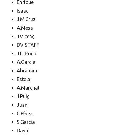
Enrique
Isaac
J.M.Cruz
A.Mesa
J.Vicenç
DV STAFF
J.L. Roca
A.Garcia
Abraham
Estela
A.Marchal
J.Puig
Juan
C.Pérez
S.García
David