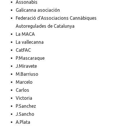
Assonabis
Galicanna asociación
Federació d'Associacions Cannàbiques
Autoregulades de Catalunya
La MACA
La vallecanna
CatFAC
P.Mascaraque
J.Miravete
M.Barriuso
Marcelo
Carlos
Victoria
P.Sanchez
J.Sancho
A.Plata