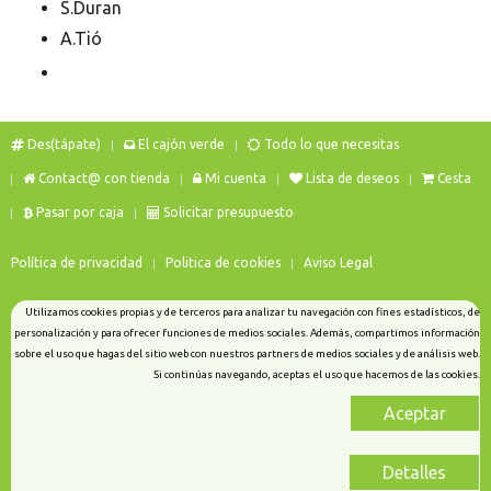
S.Duran
A.Tió
Des(tápate)
El cajón verde
Todo lo que necesitas
Contact@ con tienda
Mi cuenta
Lista de deseos
Cesta
Pasar por caja
Solicitar presupuesto
Política de privacidad
Politica de cookies
Aviso Legal
Utilizamos cookies propias y de terceros para analizar tu navegación con fines estadísticos, de
personalización y para ofrecer funciones de medios sociales. Además, compartimos información
sobre el uso que hagas del sitio web con nuestros partners de medios sociales y de análisis web.
Si continúas navegando, aceptas el uso que hacemos de las cookies.
Aceptar
Detalles