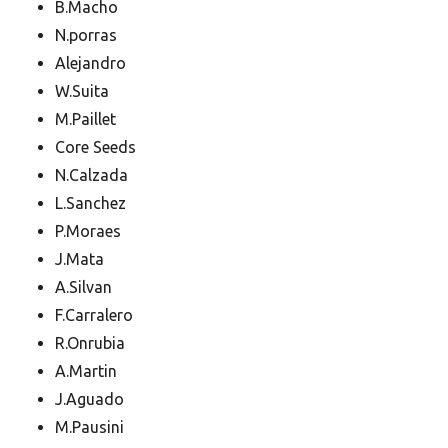
B.Macho
N.porras
Alejandro
W.Suita
M.Paillet
Core Seeds
N.Calzada
L.Sanchez
P.Moraes
J.Mata
A.Silvan
F.Carralero
R.Onrubia
A.Martin
J.Aguado
M.Pausini