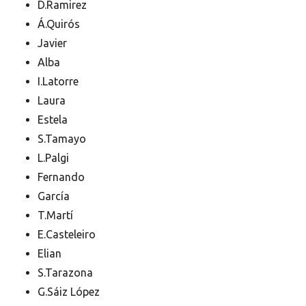
D.Ramirez
Á.Quirós
Javier
Alba
I.Latorre
Laura
Estela
S.Tamayo
L.Palgi
Fernando
García
T.Martí
E.Casteleiro
Elian
S.Tarazona
G.Sáiz López