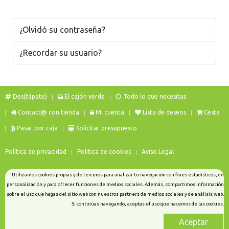
¿Olvidó su contraseña?
¿Recordar su usuario?
Des(tápate)
El cajón verde
Todo lo que necesitas
Contact@ con tienda
Mi cuenta
Lista de deseos
Cesta
Pasar por caja
Solicitar presupuesto
Política de privacidad
Politica de cookies
Aviso Legal
Utilizamos cookies propias y de terceros para analizar tu navegación con fines estadísticos, de
personalización y para ofrecer funciones de medios sociales. Además, compartimos información
sobre el uso que hagas del sitio web con nuestros partners de medios sociales y de análisis web.
Si continúas navegando, aceptas el uso que hacemos de las cookies.
Aceptar